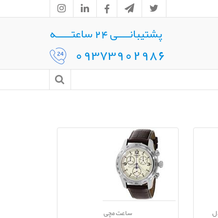
پشتیبانــــی 24 ساعتـــــه
09373902986
ل
ساعت مچی